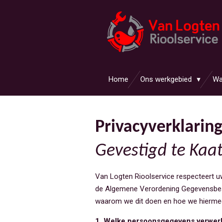
Ga
direct
naar
de
hoofdinhoud
Home
Ons werkgebied
Wa
Privacyverklaring
Gevestigd te Kaat
Van Logten Rioolservice respecteert uw
de Algemene Verordening Gegevensbesc
waarom we dit doen en hoe we hierm
1. Welke persoonsgegevens verwerk