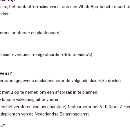
te, het contactformulier invult, ons een WhatsApp-bericht stuurt of
erken:
mmer, postcode en plaatsnaam)
lusief eventueel meegestuurde foto’s of video's)
evens?
ersoonsgegevens uitsluitend voor de volgende duidelijke doelen:
t met u op te nemen om een afspraak in te plannen.
ocatie vakkundig uit te voeren.
en het versturen van uw (jaarlijkse) factuur voor het VLR Riool Zeke
tieplichten van de Nederlandse Belastingdienst.
ns?