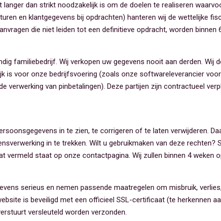
langer dan strikt noodzakelijk is om de doelen te realiseren waarv
turen en klantgegevens bij opdrachten) hanteren wij de wettelijke fis
anvragen die niet leiden tot een definitieve opdracht, worden binne
ndig familiebedrijf. Wij verkopen uw gegevens nooit aan derden. Wij 
elijk is voor onze bedrijfsvoering (zoals onze softwareleverancier voo
erwerking van pinbetalingen). Deze partijen zijn contractueel verp
persoonsgegevens in te zien, te corrigeren of te laten verwijderen. 
sverwerking in te trekken. Wilt u gebruikmaken van deze rechten? 
at vermeld staat op onze contactpagina. Wij zullen binnen 4 weken 
evens serieus en nemen passende maatregelen om misbruik, verlie
site is beveiligd met een officieel SSL-certificaat (te herkennen aan
 verstuurt versleuteld worden verzonden.