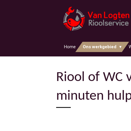
Ga
direct
naar
de
hoofdinhoud
Home
Ons werkgebied
W
Riool of WC 
minuten hulp