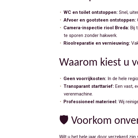
WC en toilet ontstoppen:
Snel, uite
Afvoer en gootsteen ontstoppen:
G
Camera-inspectie riool Breda:
Bij 
te sporen zonder hakwerk.
Rioolreparatie en vernieuwing:
Vak
Waarom kiest u v
Geen voorrijkosten:
In de hele regi
Transparant starttarief:
Een vast, ee
verenmachine.
Professioneel materieel:
Wij reini
🛡️ Voorkom onve
Wilt u het hele jaar door verzekerd zij