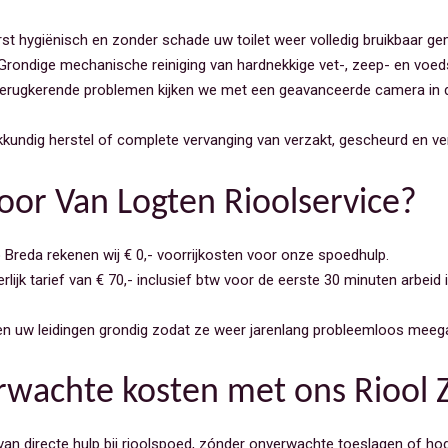
rst hygiënisch en zonder schade uw toilet weer volledig bruikbaar ge
rondige mechanische reiniging van hardnekkige vet-, zeep- en voed
terugkerende problemen kijken we met een geavanceerde camera in 
kundig herstel of complete vervanging van verzakt, gescheurd en ve
oor Van Logten Rioolservice?
o Breda rekenen wij € 0,- voorrijkosten voor onze spoedhulp.
rlijk tarief van € 70,- inclusief btw voor de eerste 30 minuten arbeid 
gen uw leidingen grondig zodat ze weer jarenlang probleemloos meeg
rwachte kosten met ons Riool 
n van directe hulp bij rioolspoed, zónder onverwachte toeslagen of h