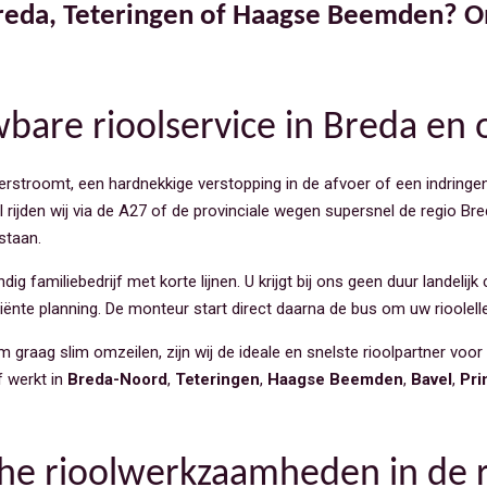
eda, Teteringen of Haagse Beemden? Ons
wbare rioolservice in Breda en
erstroomt, een hardnekkige verstopping in de afvoer of een indringen
 rijden wij via de A27 of de provinciale wegen supersnel de regio Bre
staan.
g familiebedrijf met korte lijnen. U krijgt bij ons geen duur landelijk 
ciënte planning. De monteur start direct daarna de bus om uw rioolell
 graag slim omzeilen, zijn wij de ideale en snelste rioolpartner voo
f werkt in
Breda-Noord
,
Teteringen
,
Haagse Beemden
,
Bavel
,
Pri
sche rioolwerkzaamheden in de 