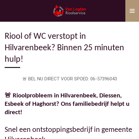
Ga
direct
naar
de
Riool of WC verstopt in
hoofdinhoud
Hilvarenbeek? Binnen 25 minuten
hulp!
🚨 BEL NU DIRECT VOOR SPOED: 06-57396043
🚨 Rioolprobleem in Hilvarenbeek, Diessen,
Esbeek of Haghorst? Ons familiebedrijf helpt u
direct!
Snel een ontstoppingsbedrijf in gemeente