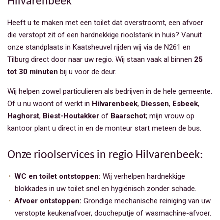
Hilvarenbeek
Heeft u te maken met een toilet dat overstroomt, een afvoer
die verstopt zit of een hardnekkige rioolstank in huis? Vanuit
onze standplaats in Kaatsheuvel rijden wij via de N261 en
Tilburg direct door naar uw regio. Wij staan vaak al binnen
25
tot 30 minuten
bij u voor de deur.
Wij helpen zowel particulieren als bedrijven in de hele gemeente.
Of u nu woont of werkt in
Hilvarenbeek
,
Diessen
,
Esbeek
,
Haghorst
,
Biest-Houtakker
of
Baarschot
; mijn vrouw op
kantoor plant u direct in en de monteur start meteen de bus.
Onze rioolservices in regio Hilvarenbeek:
WC en toilet ontstoppen:
Wij verhelpen hardnekkige
blokkades in uw toilet snel en hygiënisch zonder schade.
Afvoer ontstoppen:
Grondige mechanische reiniging van uw
verstopte keukenafvoer, doucheputje of wasmachine-afvoer.